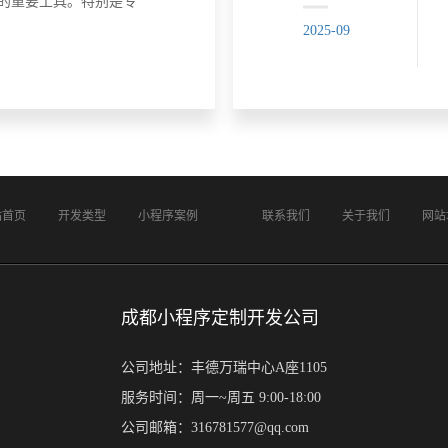
的重要工具。特别是专
它不仅能够帮助商家实
2025-09
线交易等功能，还能提
强品牌影响力。面对市
序开发服务商......
站首页
开发类型
小程序案例
联系我们
关于我们
网站
成都小程序定制开发公司
公司地址：丰德万瑞中心A座1105
服务时间：周一~周五 9:00-18:00
公司邮箱：316781577@qq.com