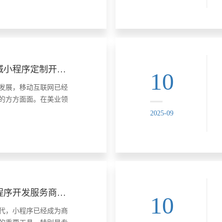
之一，拥有众多专业的
服务提供商，为各行
专业医美商城小程序定制开发 高效便捷美业解决方案
10
发展，移动互联网已经
的方方面面。在美业领
程序的定制开发，为行
2025-09
变革，实现了高效便捷
。 一、医美商城小程序
率高 医美商城......
专业商城小程序开发服务商推荐：哪家技术强服务优？
10
代，小程序已经成为商