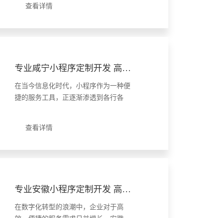
查看详情
心，拥有丰富的软件开发经验和专业技
术人才资源，成为众多企业选择小
程......
专业咸宁小程序定制开发 高效便捷服务体验
在当今信息化时代，小程序作为一种便
捷的服务工具，正逐渐渗透到各行各
业。咸宁市作为湖北省的一个重要城
市，紧跟时代步伐，推出了“咸宁市扫码
查看详情
入企”微信小程序，旨在提高行政检查效
率，优化营商环境。本文将深入剖......
专业安徽小程序定制开发 高效便捷服务企业转型
在数字化转型的浪潮中，企业对于高