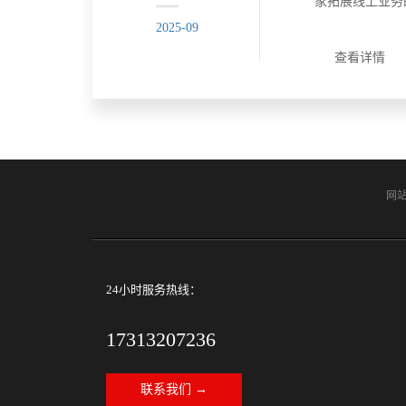
家拓展线上业务
业商城小程序，
2025-09
现商品展示、在
查看详情
升用户体验，增
场上众多的商城小程
网
24小时服务热线：
17313207236
联系我们 →