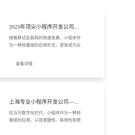
2023年顶尖小程序开发公司十大排行榜揭晓
随着移动互联网的快速发展，小程序作
为一种轻量级的应用形式，逐渐成为企
业拓展业务、提升用户体验的重要手
段。在众多小程序开发公司中，哪些企
查看详情
业凭借其技术实力、创新能力和服务质
量脱颖而出，成为了行业内的佼佼
者......
上海专业小程序开发公司——高效定制解决方案
在当今数字化时代，小程序作为一种轻
量级的应用，以其便捷性、易用性和跨
平台性，成为了企业数字化转型的重要
工具。上海，作为中国重要的商业中